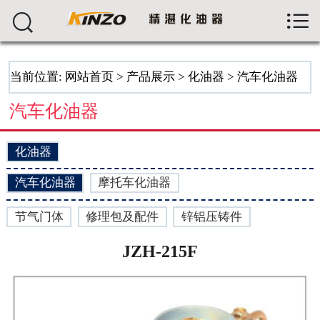



首页
关于我们
当前位置:
网站首页
>
产品展示
>
化油器
>
汽车化油器
产品展示
汽车化油器
新闻资讯
化油器
生产车间
汽车化油器
摩托车化油器
留言反馈
节气门体
修理包及配件
锌铝压铸件
人才招聘
JZH-215F
联系我们
ENGLISH