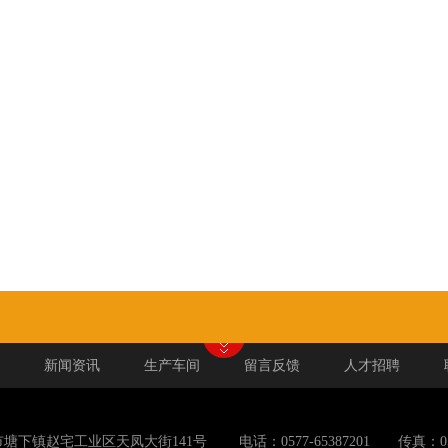
新闻资讯
生产车间
留言反馈
人才招聘
下镇赵宅工业区天凤大街141号 电话：0577-65387201 传真：0577-