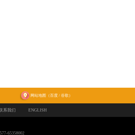
网站地图（
百度
/
谷歌
）
联系我们
ENGLISH
65358002