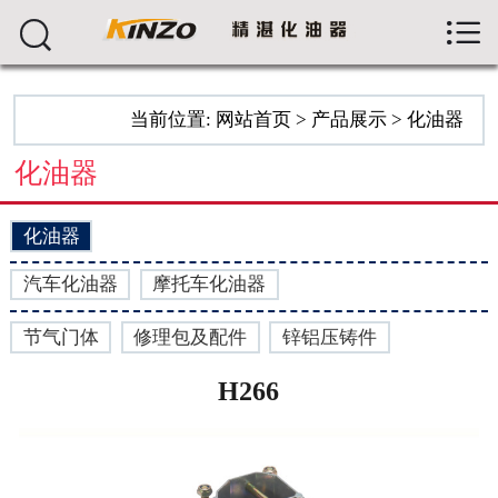



首页
关于我们
当前位置:
网站首页
>
产品展示
>
化油器
产品展示
化油器
新闻资讯
化油器
生产车间
汽车化油器
摩托车化油器
留言反馈
节气门体
修理包及配件
锌铝压铸件
人才招聘
H266
联系我们
ENGLISH